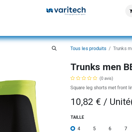
Page d'accueil
Produits
Service
Database
Tous les produits
Trunks m
Trunks men B
(0 avis)
Square leg shorts met front l
10,82
€
/ Unité
TAILLE
4
5
6
7