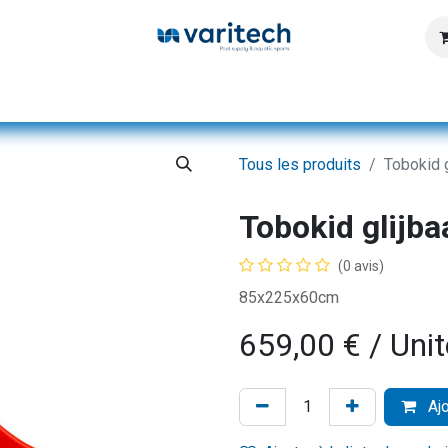
Page d'accueil
Produits
Service
Database
Tous les produits
Tobokid g
Tobokid glijba
(0 avis)
85x225x60cm
659,00
€
/ Unit
Ajo