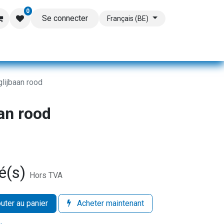
0
Se connecter
Français (BE)
lijbaan rood
an rood
é(s)
Hors TVA
uter au panier
Acheter maintenant