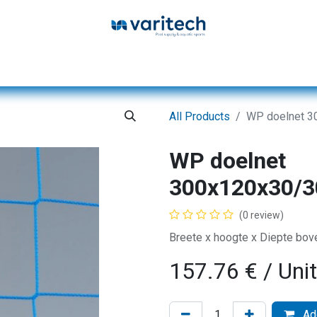
Home
Products
Service
Database
All Products
WP doelnet 3
WP doelnet
300x120x30/3
(0 review)
Breete x hoogte x Diepte bov
157.76
€
/ Uni
Add