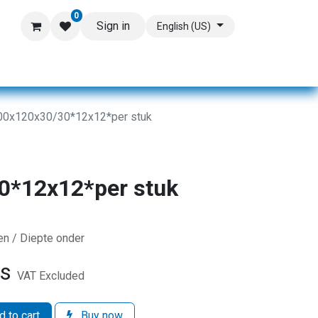
0
Sign in
English (US)
00x120x30/30*12x12*per stuk
0*12x12*per stuk
en / Diepte onder
ts
VAT Excluded
 to cart
Buy now