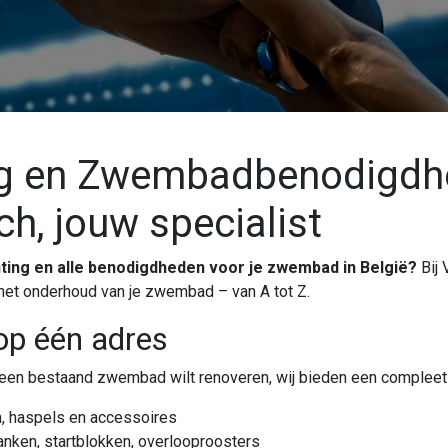
g en Zwembadbenodigdh
h, jouw specialist
ing en alle benodigdheden voor je zwembad in België?
Bij 
n het onderhoud van je zwembad – van A tot Z.
op één adres
een bestaand zwembad wilt renoveren, wij bieden een compleet 
nen, haspels en accessoires
anken, startblokken, overlooproosters