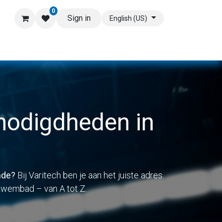
0
Sign in
English (US)
odigdheden in
nde?
Bij Varitech ben je aan het juiste adres.
 zwembad – van A tot Z.