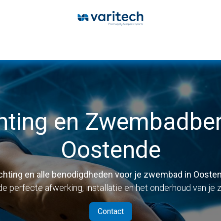
Home
Products
Service
Database
hting en Zwembadben
Oostende
hting en alle benodigdheden voor je zwembad in Ooste
 de perfecte afwerking, installatie en het onderhoud van je
Contact