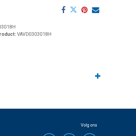
03018H
product:
VAVD0303018H
Volg ons