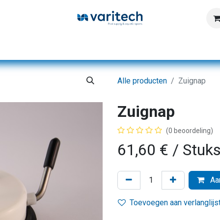
Home
Producten
Diensten
Kennisbank
Alle producten
Zuignap
Zuignap
(0 beoordeling)
61,60
€
/ Stuk
Aan
Toevoegen aan verlanglijs