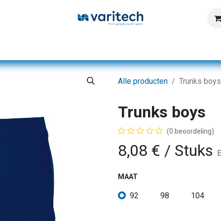
Home
Producten
Diensten
Kennisbank
Alle producten
Trunks boys
Trunks boys
(0 beoordeling)
8,08
€
/ Stuks
E
MAAT
92
98
104