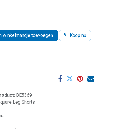
 winkelmandje toevoegen
Koop nu
t
product:
BE5369
quare Leg Shorts
ne