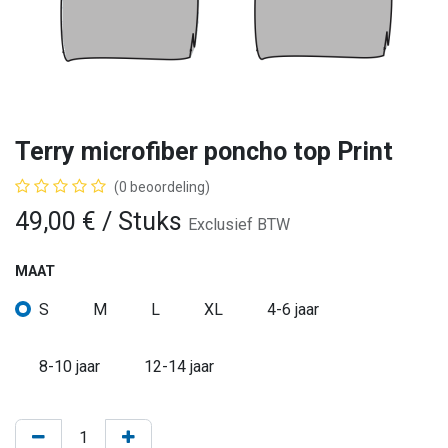
Terry microfiber poncho top Print
(0 beoordeling)
49,00
€
/ Stuks
Exclusief BTW
MAAT
S
M
L
XL
4-6 jaar
8-10 jaar
12-14 jaar