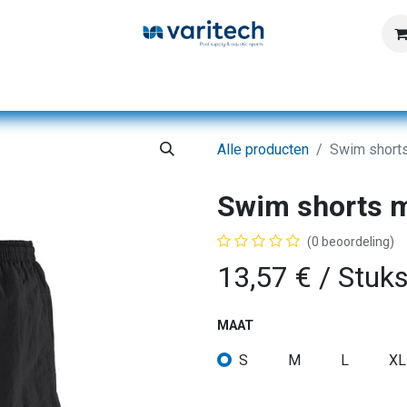
Home
Producten
Diensten
Kennisbank
Alle producten
Swim short
Swim shorts 
(0 beoordeling)
13,57
€
/ Stuk
MAAT
S
M
L
XL