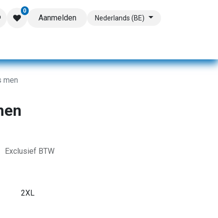
0
Aanmelden
Nederlands (BE)
s men
men
s
Exclusief BTW
2XL