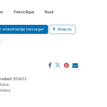
en
Petrol/Aqua
Rood
 winkelmandje toevoegen
Koop nu
t
product:
BE4033
horts
ivities