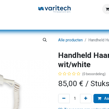
Home
Producten
Diensten
Kennisbank
Alle producten
Handheld Ha
Handheld Haa
wit/white
(0 beoordeling)
85,00
€
/ Stuk
Aan