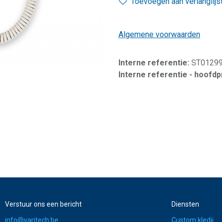
Toevoegen aan verlanglijs
Algemene voorwaarden
Interne referentie:
ST0129
Interne referentie - hoofd
Verstuur ons een bericht
Diensten
info@varitech.be
Custom kledij