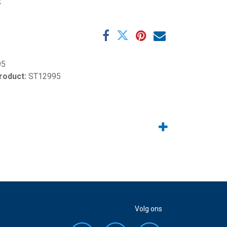
t
95
product:
ST12995
Volg ons