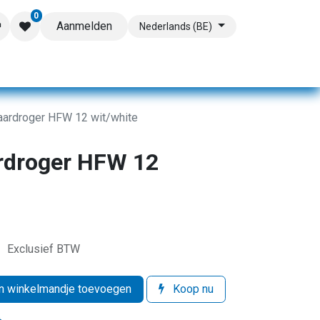
0
Aanmelden
Nederlands (BE)
ardroger HFW 12 wit/white
rdroger HFW 12
s
Exclusief BTW
 winkelmandje toevoegen
Koop nu