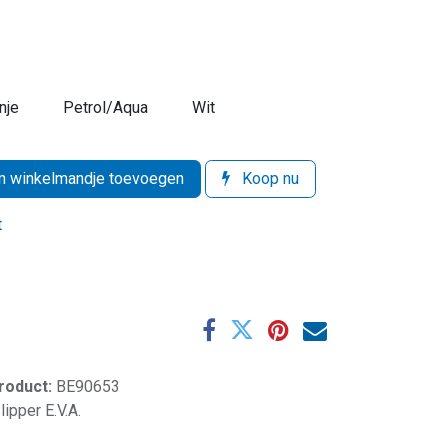
nje
Petrol/Aqua
​Wit
 winkelmandje toevoegen
Koop nu
t
product:
BE90653
lipper E.V.A.