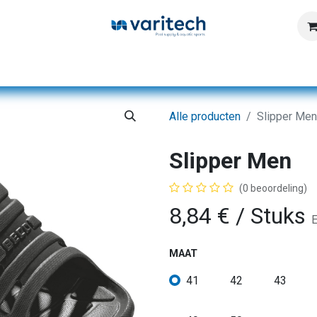
Home
Producten
Diensten
Kennisbank
Alle producten
Slipper Men
Slipper Men
(0 beoordeling)
8,84
€
/ Stuks
E
MAAT
41
42
43