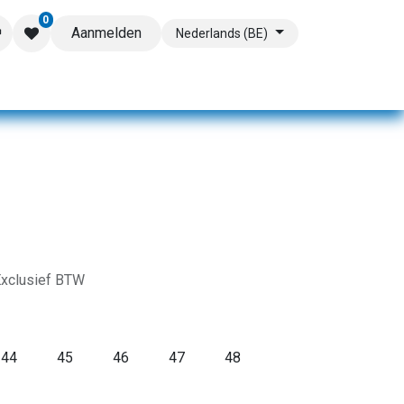
0
Aanmelden
Nederlands (BE)
xclusief BTW
44
45
46
47
48