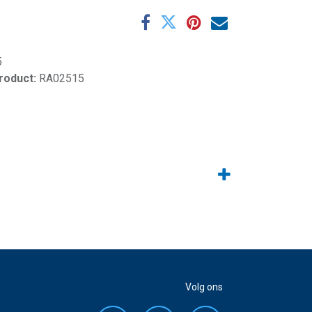
5
product:
RA02515
Volg ons