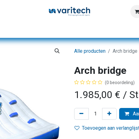
Home
Producten
Diensten
Kennisbank
Alle producten
Arch bridge
Arch bridge
(0 beoordeling)
1.985,00
€
/ S
Aan
Toevoegen aan verlanglijs