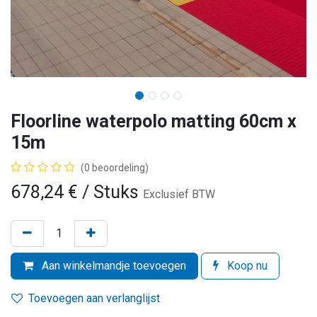
Floorline waterpolo matting 60cm x
15m
(0 beoordeling)
678,24
€
/ Stuks
Exclusief BTW
Aan winkelmandje toevoegen
Koop nu
Toevoegen aan verlanglijst