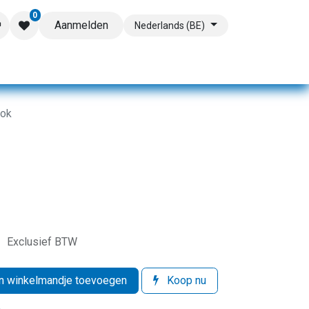
0
Aanmelden
Nederlands (BE)
ok
s
Exclusief BTW
 winkelmandje toevoegen
Koop nu