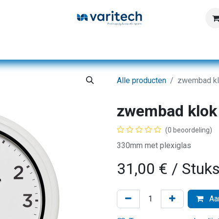
Home
Producten
Diensten
Kennisbank
Alle producten
zwembad kl
zwembad klok
(0 beoordeling)
330mm met plexiglas
31,00
€
/ Stuk
Aan