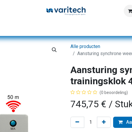
Home
Producten
Diensten
Kennisbank
Alle producten
Aansturing synchrone weer
Aansturing sy
trainingsklok 
(0 beoordeling)
745,75
€
/ Stu
Aan