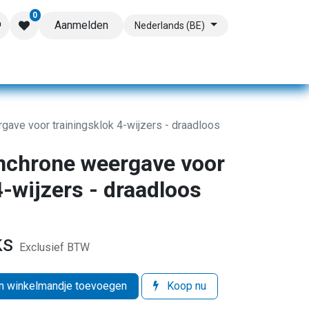
0
Aanmelden
Nederlands (BE)
gave voor trainingsklok 4-wijzers - draadloos
nchrone weergave voor
4-wijzers - draadloos
ks
Exclusief BTW
 winkelmandje toevoegen
Koop nu