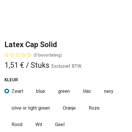
Latex Cap Solid
(0 beoordeling)
1,51
€
/ Stuks
Exclusief BTW
KLEUR
Zwart
blue
green
lilac
navy
olive or light green
Oranje
Roze
Rood
​Wit
Geel