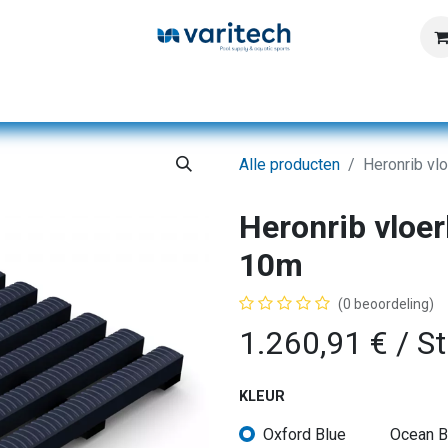
Home
Producten
Diensten
Kennisbank
Alle producten
Heronrib v
Heronrib vloe
10m
(0 beoordeling)
1.260,91
€
/ S
KLEUR
Oxford Blue
Ocean B