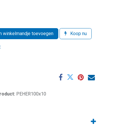
 winkelmandje toevoegen
Koop nu
t
product:
PEHER100x10