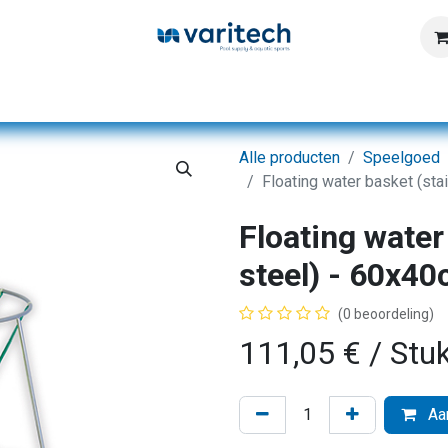
Home
Producten
Diensten
Kennisbank
Alle producten
Speelgoed
Floating water basket (sta
Floating water
steel) - 60x4
(0 beoordeling)
111,05
€
/ Stu
Aan