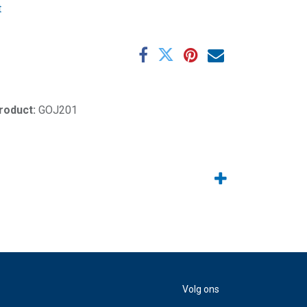
t
product:
GOJ201
Volg ons