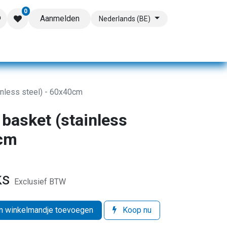
0
Aanmelden
Nederlands (BE)
inless steel) - 60x40cm
 basket (stainless
0cm
ks
Exclusief BTW
 winkelmandje toevoegen
Koop nu