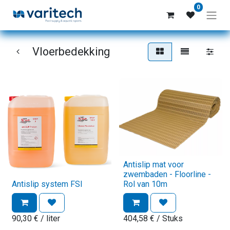
0
Vloerbedekking
Antislip mat voor
zwembaden - Floorline -
Antislip system FSI
Rol van 10m
90,30
€
/ liter
404,58
€
/ Stuks