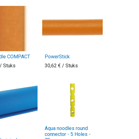
odle COMPACT
PowerStick
/ Stuks
30,62
€
/ Stuks
Aqua noodles round
connector - 5 Holes -