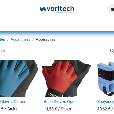
Home
Producten
Diensten
Kennisbank
ten
Aquafitness
Accessoires
 Gloves Closed
Aqua Gloves Open
Buoyancy
8
€
/ Stuks
11,58
€
/ Stuks
30,62
€
/