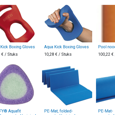
Kick Boxing Gloves
Aqua Kick Boxing Gloves
Pool no
5
€
/ Stuks
10,28
€
/ Stuks
100,22
€
Y® Aquafit
PE-Mat, folded-
PE-Mat-