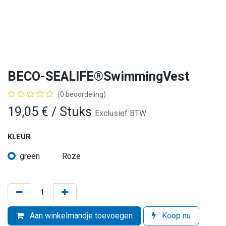
BECO-SEALIFE®SwimmingVest
(0 beoordeling)
19,05
€
/ Stuks
Exclusief BTW
KLEUR
green
Roze
Aan winkelmandje toevoegen
Koop nu