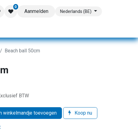
0
Aanmelden
Nederlands (BE)
Beach ball 50cm
cm
xclusief BTW
 winkelmandje toevoegen
Koop nu
t