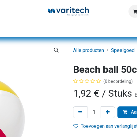
Home
Producten
Diensten
Kennisbank
Alle producten
Speelgoed
Beach ball 50
(0 beoordeling)
1,92
€
/ Stuks
E
Aan
Toevoegen aan verlanglijs