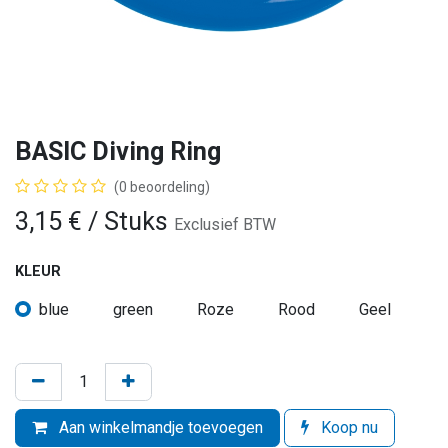
BASIC Diving Ring
(0 beoordeling)
3,15
€
/ Stuks
Exclusief BTW
KLEUR
blue
green
Roze
Rood
Geel
Aan winkelmandje toevoegen
Koop nu